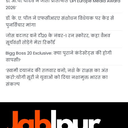
डॉ. ओ.पी. यादव ने जीता प्रतिष्ठित ‘LIPI Europe Media Award
2026’
डॉ. के. ए. पॉल ने एफसीआरए संशोधन विधेयक पर केंद्र से
पुनर्विचार मांगा
जोस बटलर बने टी20 के नंबर-1 रन स्कोरर, कहा वैभव
सूर्यवंशी तोड़ेंगे मेरा रिकॉर्ड
Bigg Boss 20 Exclusive: क्या पुराने कंटेस्टेंट्स की होगी
वापसी?
‘स्वामी दयानंद की तलवार बनो, नशे के राक्षस का अंत
करो’:योगी सूरी ने युवाओं को दिया नशामुक्त भारत का
संकल्प