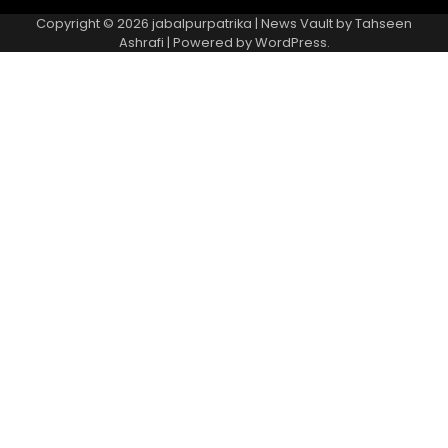
Copyright © 2026
jabalpurpatrika
| News Vault by
Tahseen
Ashrafi
| Powered by
WordPress
.