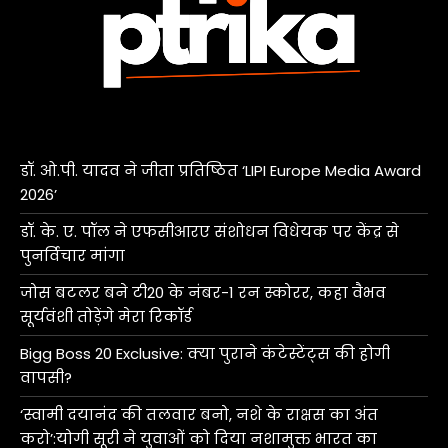
डॉ. ओ.पी. यादव ने जीता प्रतिष्ठित ‘LIPI Europe Media Award
2026’
डॉ. के. ए. पॉल ने एफसीआरए संशोधन विधेयक पर केंद्र से
पुनर्विचार मांगा
जोस बटलर बने टी20 के नंबर-1 रन स्कोरर, कहा वैभव
सूर्यवंशी तोड़ेंगे मेरा रिकॉर्ड
Bigg Boss 20 Exclusive: क्या पुराने कंटेस्टेंट्स की होगी
वापसी?
‘स्वामी दयानंद की तलवार बनो, नशे के राक्षस का अंत
करो’:योगी सूरी ने युवाओं को दिया नशामुक्त भारत का