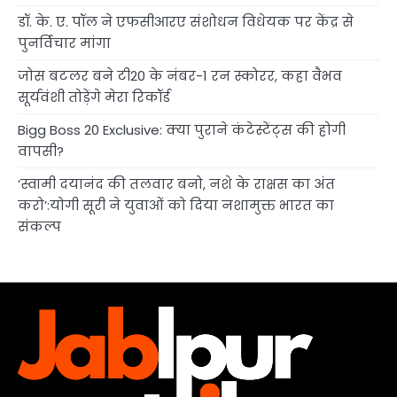
डॉ. के. ए. पॉल ने एफसीआरए संशोधन विधेयक पर केंद्र से
पुनर्विचार मांगा
जोस बटलर बने टी20 के नंबर-1 रन स्कोरर, कहा वैभव
सूर्यवंशी तोड़ेंगे मेरा रिकॉर्ड
Bigg Boss 20 Exclusive: क्या पुराने कंटेस्टेंट्स की होगी
वापसी?
‘स्वामी दयानंद की तलवार बनो, नशे के राक्षस का अंत
करो’:योगी सूरी ने युवाओं को दिया नशामुक्त भारत का
संकल्प