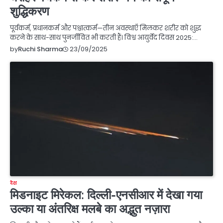
शुद्धिकरण
पूर्वकर्म, प्रधानकर्म और पश्चात्कर्म—तीन अवस्थाएँ मिलकर शरीर को शुद्ध
करने के साथ-साथ पुनर्जीवित भी करती हैं। विश्व आयुर्वेद दिवस 2025:…
23/09/2025
by
Ruchi Sharma
देश
मिडनाइट मिरेकल: दिल्ली-एनसीआर में देखा गया
उल्का या अंतरिक्ष मलबे का अद्भुत नज़ारा