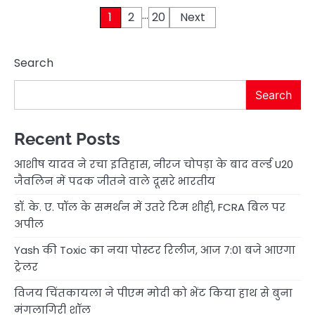
…
Posts
1
2
20
Next
pagination
Search
Search
Recent Posts
आशीष यादव ने रचा इतिहास, नीरज चोपड़ा के बाद वर्ल्ड U20
जैवलिन में पदक जीतने वाले दूसरे भारतीय
डॉ. के. ए. पॉल के समर्थन में उतरे टिम शीही, FCRA बिल पर
अपील
Yash की Toxic का नया पोस्टर रिलीज, आज 7:01 बजे आएगा
ट्रेलर
विजय चिंतकायला ने पीएम मोदी को भेंट किया हाथ से बुना
मंगलागिरी शॉल