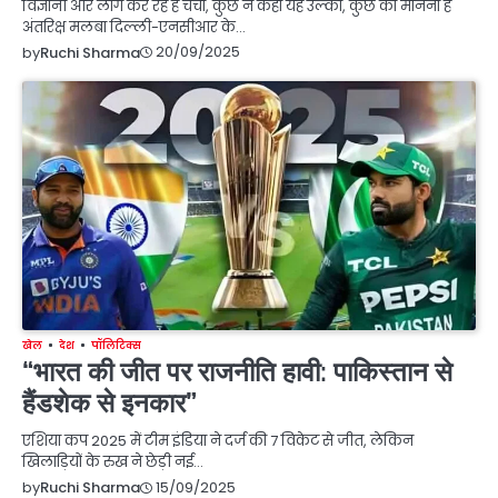
विज्ञानी और लोग कर रहे हैं चर्चा, कुछ ने कहा यह उल्का, कुछ का मानना है
अंतरिक्ष मलबा दिल्ली-एनसीआर के…
20/09/2025
by
Ruchi Sharma
खेल
देश
पॉलिटिक्स
“भारत की जीत पर राजनीति हावी: पाकिस्तान से
हैंडशेक से इनकार”
एशिया कप 2025 में टीम इंडिया ने दर्ज की 7 विकेट से जीत, लेकिन
खिलाड़ियों के रुख ने छेड़ी नई…
15/09/2025
by
Ruchi Sharma