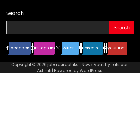
Search
Search
Facebook
instagram
twitter
linkedin
youtube
Copyright © 2026
jabalpurpatrika
| News Vault by
Tahseen
Ashrafi
| Powered by
WordPress
.