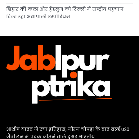
बिहार की कला और हैंडलूम को दिल्ली में राष्ट्रीय पहचान
दिला रहा अंबापाली एम्पोरियम
आशीष यादव ने रचा इतिहास, नीरज चोपड़ा के बाद वर्ल्ड U20
जैवलिन में पदक जीतने वाले दूसरे भारतीय