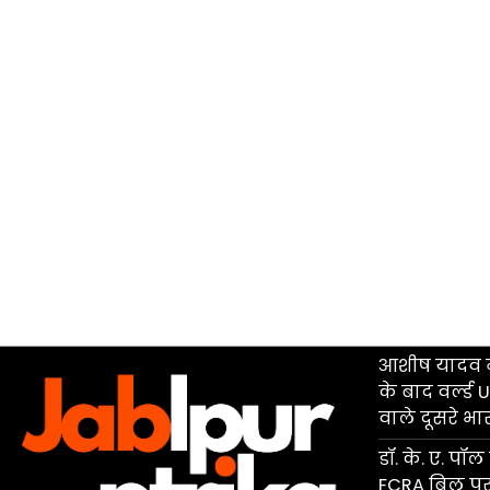
आशीष यादव न
के बाद वर्ल्
वाले दूसरे भ
डॉ. के. ए. पॉल
FCRA बिल प