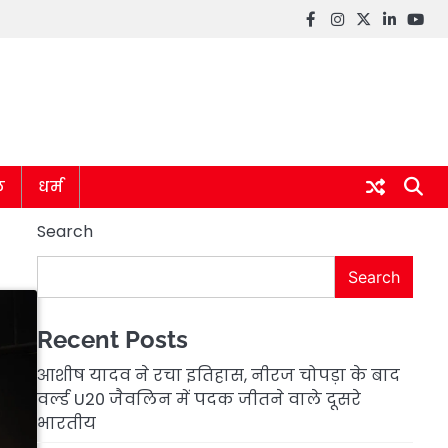
Facebook
instagram
twitter
linkedin
you
ल
धर्म
Search
Search
Recent Posts
आशीष यादव ने रचा इतिहास, नीरज चोपड़ा के बाद
वर्ल्ड U20 जैवलिन में पदक जीतने वाले दूसरे
भारतीय