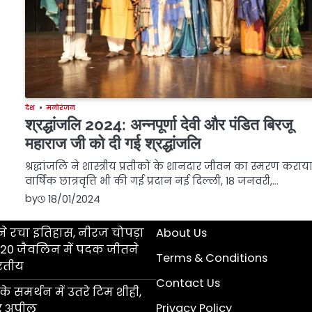
देश
मनोरंजन
श्रद्धांजलि 2024: अन्नपूर्णा देवी और पंडित बिरजू
महाराज जी को दी गई श्रद्धांजलि
श्रद्धांजलि ने शास्त्रीय प्रतीकों के शानदार जीवन का स्मरण कराय
वार्षिक छात्रवृत्ति भी की गई प्रदान नई दिल्ली, 18 जनवरी,…
by
18/01/2024
े रचा इतिहास, नीरज चोपड़ा
About Us
ड U20 जैवलिन में पदक जीतने
Terms & Conditions
ारतीय
Contact Us
 के समर्थन में उतरे टिम शीही,
Privacy Policy
र अपील