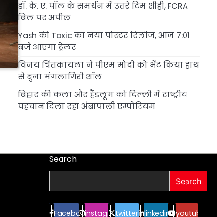
डॉ. के. ए. पॉल के समर्थन में उतरे टिम शीही, FCRA
बिल पर अपील
Yash की Toxic का नया पोस्टर रिलीज, आज 7:01
बजे आएगा ट्रेलर
विजय चिंतकायला ने पीएम मोदी को भेंट किया हाथ
से बुना मंगलागिरी शॉल
बिहार की कला और हैंडलूम को दिल्ली में राष्ट्रीय
पहचान दिला रहा अंबापाली एम्पोरियम
ा
Search
Search
Facebook
instagram
twitter
linkedin
youtube