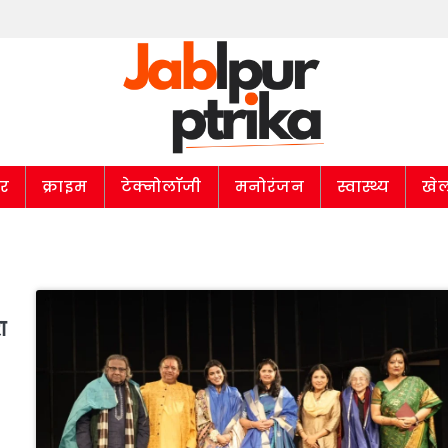
ार
क्राइम
टेक्नोलॉजी
मनोरंजन
स्वास्थ्य
खे
ा