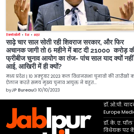
टेक्नोलॉजी
देश
शहर
साढ़े चार साल सोती रही शिवराज सरकार, और फिर
अचानक जागी तो 6 महीने में बाट दी 21000 करोड़ क
फ्रीबीज चुनाव आयोग का तंज- पांच साल याद क्यों नहीं
आई, आखिरी में ही क्यों?
मध्य प्रदेश | 10 अक्टूबर 2023 कल विधानसभा चुनावों की तारीखों 
ऐलान करते समय मुख्य चुनाव आयुक्त ने बहुत…
by
JP Bureau
10/10/2023
डॉ. ओ.पी. यादव
Europe Medi
डॉ. के. ए. प
विधेयक पर केंद