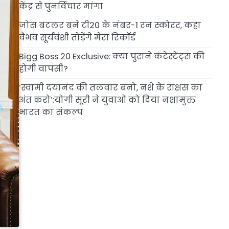
केंद्र से पुनर्विचार मांगा
जोस बटलर बने टी20 के नंबर-1 रन स्कोरर, कहा
वैभव सूर्यवंशी तोड़ेंगे मेरा रिकॉर्ड
Bigg Boss 20 Exclusive: क्या पुराने कंटेस्टेंट्स की
होगी वापसी?
‘स्वामी दयानंद की तलवार बनो, नशे के राक्षस का
अंत करो’:योगी सूरी ने युवाओं को दिया नशामुक्त
भारत का संकल्प