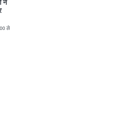
 ने
र
00 से