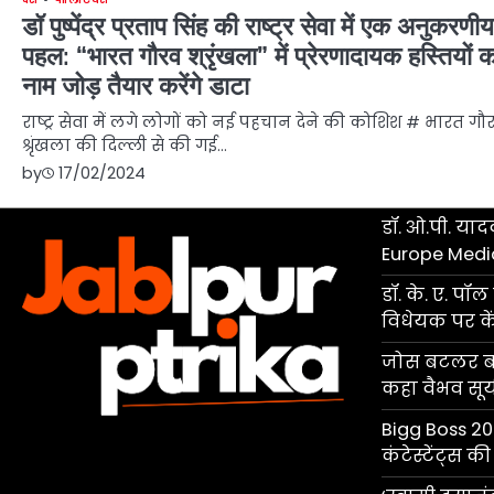
डॉ पुष्पेंद्र प्रताप सिंह की राष्ट्र सेवा में एक अनुकरणीय
पहल: “भारत गौरव श्रृंखला” में प्रेरणादायक हस्तियों क
नाम जोड़ तैयार करेंगे डाटा
राष्ट्र सेवा में लगे लोगों को नई पहचान देने की कोशिश # भारत गौ
श्रृंखला की दिल्ली से की गई…
by
17/02/2024
डॉ. ओ.पी. यादव
Europe Medi
डॉ. के. ए. प
विधेयक पर केंद
जोस बटलर बने
कहा वैभव सूर्यव
Bigg Boss 20 
कंटेस्टेंट्स 