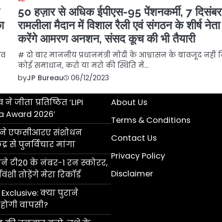
50 हज़ार से अधिक ईपीएस-95 पेंशनकर्मी, 7 दिसंब
रामलीला मैदान में विशाल रैली एवं संगठन के शीर्ष नेता
ा
करेंगे आमरण अनशन, संसद कूच की भी तैयारी
# दो बार माननीय प्रधानमंत्री मोदी के आश्वासन के बावजूद नहीं
रव
कोई समाधान, करो या मरो की स्थिति में…
by
JP Bureau
06/12/2023
 ने जीता प्रतिष्ठित ‘LIPI
About Us
a Award 2026’
Terms & Conditions
ॉल ने एफसीआरए संशोधन
Contact Us
्र से पुनर्विचार मांगा
Privacy Policy
 टी20 के नंबर-1 रन स्कोरर,
Disclaimer
ंशी तोड़ेंगे मेरा रिकॉर्ड
Exclusive: क्या पुराने
की होगी वापसी?