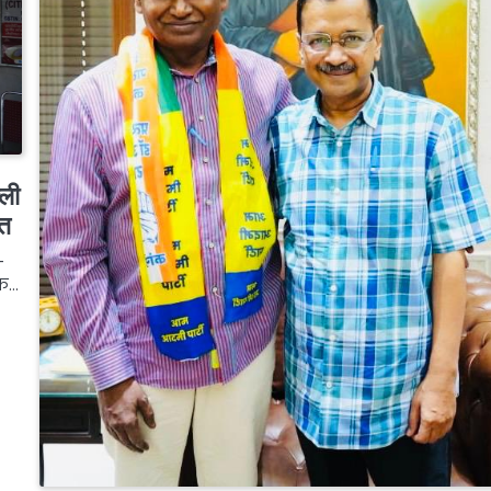
्ली
ित
-
िक…