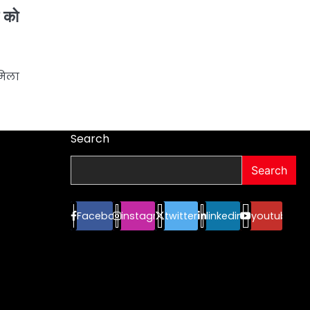
र को
 मिला
Search
Search
Facebook
instagram
twitter
linkedin
youtube