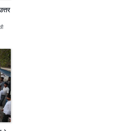
उत्तर
री