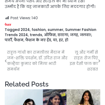
समय अपनी पसंद और स्टाइल का भी ध्यान रखें।
उम्मीद है कि यह जानकारी आपके लिए मददगार होगी।
Post Views:
140
फैशन
Tagged
2024
,
fashion
,
summer
,
Summer Fashion
Trends 2024
,
trends
,
ऑफिस
,
छाएगा
,
जगह
,
जलवा!
,
पार्टी
,
फैशन
,
फैशन के नए ट्रेंड
,
या
,
हर
,
हो
राहुल गांधी का रामलीला मैदान में
लू और गर्मी से
Post
जन-शक्ति प्रदर्शन, डॉ. उदित राज और
राहत: रोज पिएं
navigation
कन्हैया कुमार को मिला भारी
इस देसी फल का
समर्थन
शरबत
Related Posts