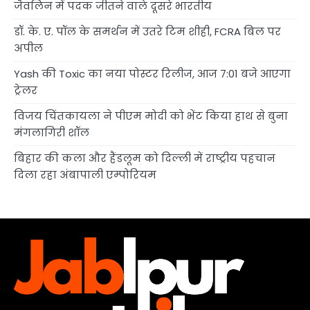
जैवलिन में पदक जीतने वाले दूसरे भारतीय
डॉ. के. ए. पॉल के समर्थन में उतरे टिम शीही, FCRA बिल पर
अपील
Yash की Toxic का नया पोस्टर रिलीज, आज 7:01 बजे आएगा
ट्रेलर
विजय चिंतकायला ने पीएम मोदी को भेंट किया हाथ से बुना
मंगलागिरी शॉल
बिहार की कला और हैंडलूम को दिल्ली में राष्ट्रीय पहचान
दिला रहा अंबापाली एम्पोरियम