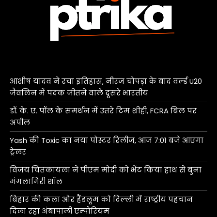
आशीष यादव ने रचा इतिहास, नीरज चोपड़ा के बाद वर्ल्ड U20
जैवलिन में पदक जीतने वाले दूसरे भारतीय
डॉ. के. ए. पॉल के समर्थन में उतरे टिम शीही, FCRA बिल पर
अपील
Yash की Toxic का नया पोस्टर रिलीज, आज 7:01 बजे आएगा
ट्रेलर
विजय चिंतकायला ने पीएम मोदी को भेंट किया हाथ से बुना
मंगलागिरी शॉल
बिहार की कला और हैंडलूम को दिल्ली में राष्ट्रीय पहचान
दिला रहा अंबापाली एम्पोरियम