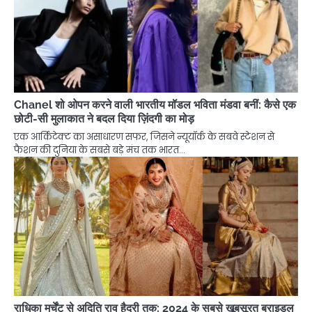
Chanel शो ओपन करने वाली भारतीय मॉडल भविता मंडवा बनीं: कैसे एक
छोटी-सी मुलाकात ने बदल दिया ज़िंदगी का मोड़
एक आर्किटेक्ट का असाधारण सफर, जिसने न्यूयॉर्क के सबवे स्टेशन से
फैशन की दुनिया के सबसे बड़े मंच तक भारत…
राधिका मर्चेंट से अदिति राव हैदरी तक: 2024 के सबसे खूबसूरत ब्राइडल