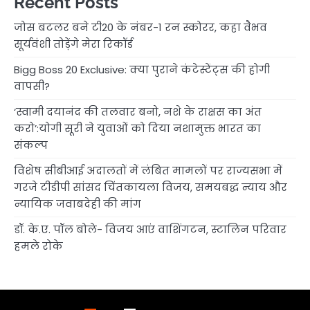
Recent Posts
जोस बटलर बने टी20 के नंबर-1 रन स्कोरर, कहा वैभव
सूर्यवंशी तोड़ेंगे मेरा रिकॉर्ड
Bigg Boss 20 Exclusive: क्या पुराने कंटेस्टेंट्स की होगी
वापसी?
‘स्वामी दयानंद की तलवार बनो, नशे के राक्षस का अंत
करो’:योगी सूरी ने युवाओं को दिया नशामुक्त भारत का
संकल्प
विशेष सीबीआई अदालतों में लंबित मामलों पर राज्यसभा में
गरजे टीडीपी सांसद चिंतकायला विजय, समयबद्ध न्याय और
न्यायिक जवाबदेही की मांग
डॉ. के.ए. पॉल बोले- विजय आएं वाशिंगटन, स्टालिन परिवार
हमले रोके