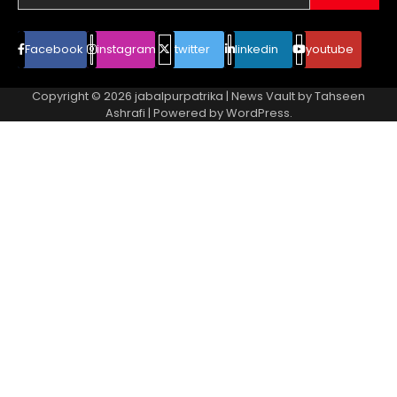
Facebook
instagram
twitter
linkedin
youtube
Copyright © 2026
jabalpurpatrika
| News Vault by
Tahseen
Ashrafi
| Powered by
WordPress
.