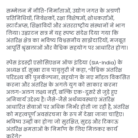
सम्मेलन में नीति-निर्माताओं, उद्योग जगत के अग्रणी
प्रतिनिधियों, निवेशकों, रक्षा विशेषज्ञों, शोधकर्ताओं,
स्टार्टअप्स, शिक्षाविदों और अंतरराष्ट्रीय संस्थानों ने भाग
लिया। उद्घाटन सत्र में यह स्पष्ट संदेश दिया गया कि
अंतरिक्ष क्षेत्र का भविष्य विश्वसनीय साझेदारियों, मजबूत
आपूर्ति श्रृंखलाओं और वैश्विक सहयोग पर आधारित होगा।
स्पेस इंडस्ट्री एसोसिएशन ऑफ इंडिया (SIA-India) के
अध्यक्ष डॉ. सुब्बा राव पावुलुरी ने कहा, “वैश्विक अंतरिक्ष
परिदृश्य की पुनर्कल्पना, सहयोग के नए मॉडल विकसित
करना और अंतरिक्ष के अगले युग को साकार करना
अलग-अलग लक्ष्य नहीं, बल्कि एक-दूसरे से जुड़े हुए
अनिवार्य उद्देश्य हैं। जैसे-जैसे अर्थव्यवस्थाएं अंतरिक्ष
आधारित सेवाओं पर अधिक निर्भर होती जा रही हैं, अंतरिक्ष
को महत्वपूर्ण अवसंरचना के रूप में देखा जाना चाहिए।
भविष्य उन्हीं का होगा जो सुरक्षित, सुदृढ़ और टिकाऊ
अंतरिक्ष क्षमताओं के निर्माण के लिए मिलकर कार्य
करेंगे।”