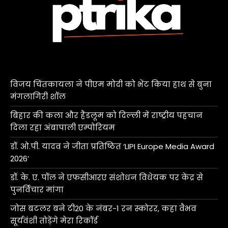
विजय चिंतकायला ने पीएम मोदी को भेंट किया हाथ से बुना
मंगलागिरी शॉल
बिहार की कला और हैंडलूम को दिल्ली में राष्ट्रीय पहचान
दिला रहा अंबापाली एम्पोरियम
डॉ. ओ.पी. यादव ने जीता प्रतिष्ठित ‘LIPI Europe Media Award
2026’
डॉ. के. ए. पॉल ने एफसीआरए संशोधन विधेयक पर केंद्र से
पुनर्विचार मांगा
जोस बटलर बने टी20 के नंबर-1 रन स्कोरर, कहा वैभव
सूर्यवंशी तोड़ेंगे मेरा रिकॉर्ड