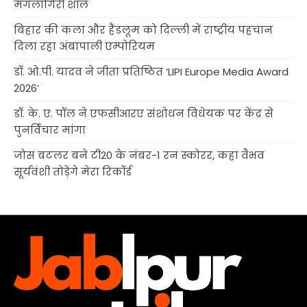
मंगलागिरी शॉल
बिहार की कला और हैंडलूम को दिल्ली में राष्ट्रीय पहचान
दिला रहा अंबापाली एम्पोरियम
डॉ. ओ.पी. यादव ने जीता प्रतिष्ठित ‘LIPI Europe Media Award
2026’
डॉ. के. ए. पॉल ने एफसीआरए संशोधन विधेयक पर केंद्र से
पुनर्विचार मांगा
जोस बटलर बने टी20 के नंबर-1 रन स्कोरर, कहा वैभव
सूर्यवंशी तोड़ेंगे मेरा रिकॉर्ड