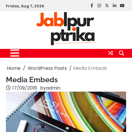
Skip
Friday, Aug 7, 2026
Facebook
instagram
twitter
linkedin
yout
to
content
Home
WordPress Posts
Media Embeds
Media Embeds
17/09/2018
by
admin