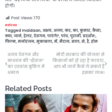
होगी।
Post Views:
170
मनोरंजन
Tagged
maidaan
,
अक्षय
,
अजय
,
कर
,
का
,
कुमार
,
कैसा
,
क्या
,
जाने
,
ट्रेलर
,
देवगन
,
पाएंगे?
,
पांच
,
पुरानी
,
प्रदर्शन:
,
फिल्म
,
मनोरंजन
,
मुकाबला
,
में
,
मैदान
,
साल
,
से
,
है
,
होम
अजय देवगन और
मोदी सरकार की योजना से
Post
माधवन की “शैतान”
किसानों को हो रहा है फायदा,
navigation
का एडवांस बुकिंग में
आप भी जानें कैसे ले सकते हैं
धमाल
इसका लाभ।
Related Posts