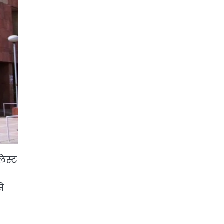
िस्ट
े