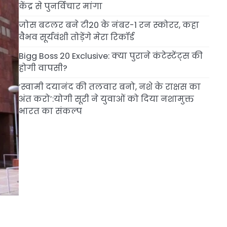
केंद्र से पुनर्विचार मांगा
जोस बटलर बने टी20 के नंबर-1 रन स्कोरर, कहा
वैभव सूर्यवंशी तोड़ेंगे मेरा रिकॉर्ड
Bigg Boss 20 Exclusive: क्या पुराने कंटेस्टेंट्स की
होगी वापसी?
‘स्वामी दयानंद की तलवार बनो, नशे के राक्षस का
अंत करो’:योगी सूरी ने युवाओं को दिया नशामुक्त
भारत का संकल्प