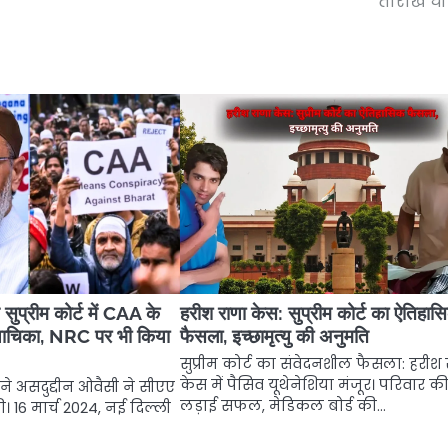
तारीख घ
 सुप्रीम कोर्ट में CAA के
हरीश राणा केस: सुप्रीम कोर्ट का ऐतिहास
ाचिका, NRC पर भी किया
फैसला, इच्छामृत्यु की अनुमति
सुप्रीम कोर्ट का संवेदनशील फैसला: हरीश
केस में पैसिव यूथेनेशिया मंजूर। परिवार क
मने असदुद्दीन ओवैसी ने सीएए
लड़ाई सफल, मेडिकल बोर्ड की…
 16 मार्च 2024, नई दिल्ली