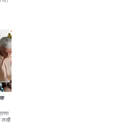
ोषित
िक
 राणा
ी लंबी