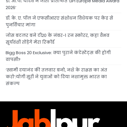
डॉ. ओ.पी. यादव ने जीता प्रतिष्ठित ‘LIPI Europe Media Award
2026’
डॉ. के. ए. पॉल ने एफसीआरए संशोधन विधेयक पर केंद्र से
पुनर्विचार मांगा
जोस बटलर बने टी20 के नंबर-1 रन स्कोरर, कहा वैभव
सूर्यवंशी तोड़ेंगे मेरा रिकॉर्ड
Bigg Boss 20 Exclusive: क्या पुराने कंटेस्टेंट्स की होगी
वापसी?
‘स्वामी दयानंद की तलवार बनो, नशे के राक्षस का अंत
करो’:योगी सूरी ने युवाओं को दिया नशामुक्त भारत का
संकल्प