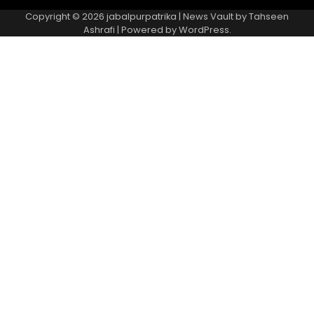
Copyright © 2026
jabalpurpatrika
| News Vault by
Tahseen
Ashrafi
| Powered by
WordPress
.