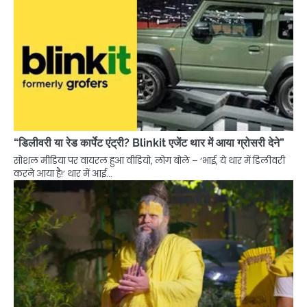
“डिलीवरी या रेड कार्पेट एंट्री? Blinkit एजेंट थार में आया ग्रोसरी देने”
सोशल मीडिया पर वायरल हुआ वीडियो, लोग बोले – ‘भाई, ये थार में डिलीवरी
करने आया है!’ थार में आई…