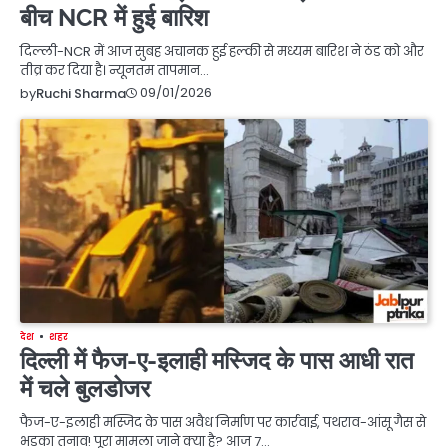
बीच NCR में हुई बारिश
दिल्ली-NCR में आज सुबह अचानक हुई हल्की से मध्यम बारिश ने ठंड को और
तीव्र कर दिया है। न्यूनतम तापमान…
09/01/2026
by
Ruchi Sharma
देश
शहर
दिल्ली में फैज-ए-इलाही मस्जिद के पास आधी रात
में चले बुलडोजर
फैज-ए-इलाही मस्जिद के पास अवैध निर्माण पर कार्रवाई, पथराव-आंसू गैस से
भड़का तनाव! पूरा मामला जाने क्या है? आज 7…