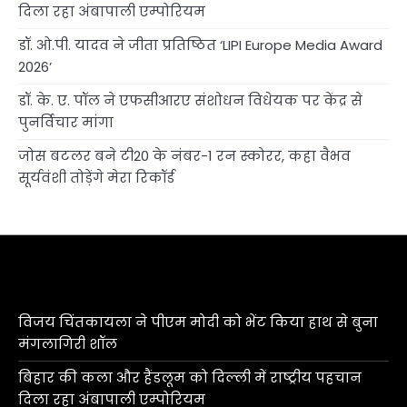
दिला रहा अंबापाली एम्पोरियम
डॉ. ओ.पी. यादव ने जीता प्रतिष्ठित ‘LIPI Europe Media Award
2026’
डॉ. के. ए. पॉल ने एफसीआरए संशोधन विधेयक पर केंद्र से
पुनर्विचार मांगा
जोस बटलर बने टी20 के नंबर-1 रन स्कोरर, कहा वैभव
सूर्यवंशी तोड़ेंगे मेरा रिकॉर्ड
विजय चिंतकायला ने पीएम मोदी को भेंट किया हाथ से बुना
मंगलागिरी शॉल
बिहार की कला और हैंडलूम को दिल्ली में राष्ट्रीय पहचान
दिला रहा अंबापाली एम्पोरियम