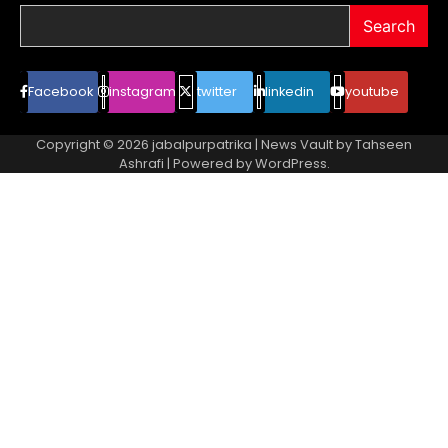
Search
Facebook
instagram
twitter
linkedin
youtube
Copyright © 2026
jabalpurpatrika
| News Vault by
Tahseen
Ashrafi
| Powered by
WordPress
.