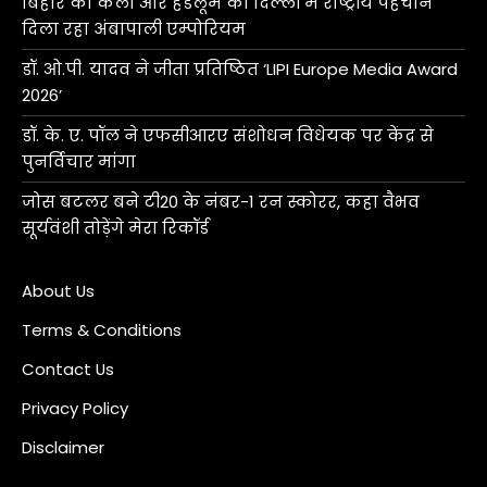
बिहार की कला और हैंडलूम को दिल्ली में राष्ट्रीय पहचान
दिला रहा अंबापाली एम्पोरियम
डॉ. ओ.पी. यादव ने जीता प्रतिष्ठित ‘LIPI Europe Media Award
2026’
डॉ. के. ए. पॉल ने एफसीआरए संशोधन विधेयक पर केंद्र से
पुनर्विचार मांगा
जोस बटलर बने टी20 के नंबर-1 रन स्कोरर, कहा वैभव
सूर्यवंशी तोड़ेंगे मेरा रिकॉर्ड
About Us
Terms & Conditions
Contact Us
Privacy Policy
Disclaimer