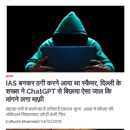
क्राइम
IAS बनकर ठगी करने आया था स्कैमर, दिल्ली के
शख्स ने ChatGPT से बिछाया ऐसा जाल कि
मांगने लगा माफ़ी
साइबर ठगी से बचने का ये तरीका है एकदम ‘कूल’: शख्स ने स्कैमर की
लोकेशन निकालकर उसे ही भेजी, फिर…
04/12/2025
by
Ruchi Sharma