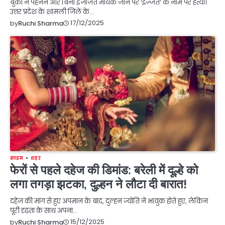
बुर्का न पहनने और बिना इजाजत मायके जाने पर ‘इज्जत’ के नाम पर हत्या।
उत्तर प्रदेश के शामली जिले के…
17/12/2025
by
Ruchi Sharma
क्राइम
शहर
फेरों से पहले दहेज की डिमांड: बरेली में दूल्हे को
लगा तगड़ा झटका, दुल्हन ने लौटा दी बारात!
दहेज की मांग से हुए अपमान के बाद, दुल्हन ज्योति ने भावुक होते हुए, लेकिन
पूरी दृढ़ता के साथ अपना…
15/12/2025
by
Ruchi Sharma