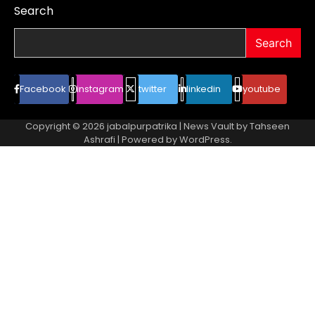
Search
Search
Facebook
instagram
twitter
linkedin
youtube
Copyright © 2026
jabalpurpatrika
| News Vault by
Tahseen
Ashrafi
| Powered by
WordPress
.