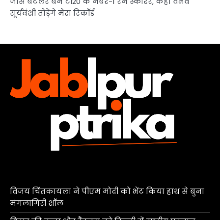
जोस बटलर बने टी20 के नंबर-1 रन स्कोरर, कहा वैभव
सूर्यवंशी तोड़ेंगे मेरा रिकॉर्ड
विजय चिंतकायला ने पीएम मोदी को भेंट किया हाथ से बुना
मंगलागिरी शॉल