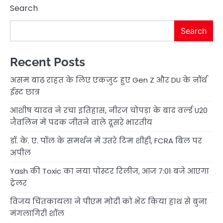
Search
Search
Recent Posts
असम बाढ़ राहत के लिए एकजुट हुए Gen Z और DU के नॉर्थ
ईस्ट छात्र
आशीष यादव ने रचा इतिहास, नीरज चोपड़ा के बाद वर्ल्ड U20
जैवलिन में पदक जीतने वाले दूसरे भारतीय
डॉ. के. ए. पॉल के समर्थन में उतरे टिम शीही, FCRA बिल पर
अपील
Yash की Toxic का नया पोस्टर रिलीज, आज 7:01 बजे आएगा
ट्रेलर
विजय चिंतकायला ने पीएम मोदी को भेंट किया हाथ से बुना
मंगलागिरी शॉल