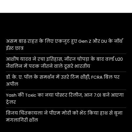
असम बाढ़ राहत के लिए एकजुट हुए Gen Z और DU के नॉर्थ
ईस्ट छात्र
आशीष यादव ने रचा इतिहास, नीरज चोपड़ा के बाद वर्ल्ड U20
जैवलिन में पदक जीतने वाले दूसरे भारतीय
डॉ. के. ए. पॉल के समर्थन में उतरे टिम शीही, FCRA बिल पर
अपील
Yash की Toxic का नया पोस्टर रिलीज, आज 7:01 बजे आएगा
ट्रेलर
विजय चिंतकायला ने पीएम मोदी को भेंट किया हाथ से बुना
मंगलागिरी शॉल