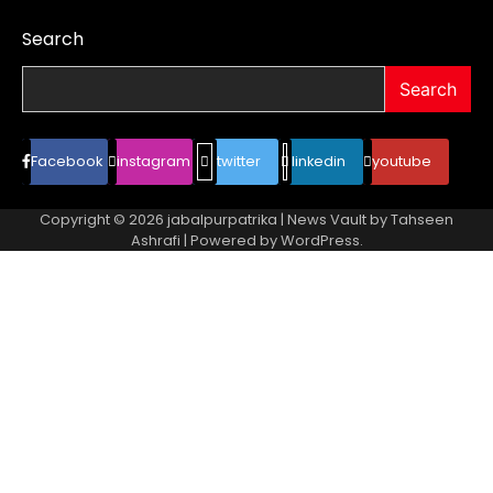
Search
Search
Facebook
instagram
twitter
linkedin
youtube
Copyright © 2026
jabalpurpatrika
| News Vault by
Tahseen
Ashrafi
| Powered by
WordPress
.