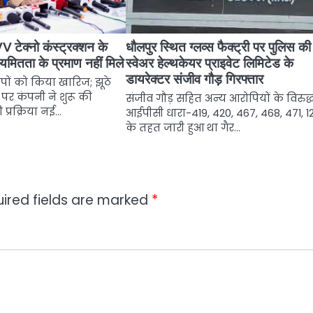
VV टेक्नो कंस्ट्रक्शन के
धौलपुर स्थित ग्लव्स फैक्ट्री पर पुलिस की
ितता के प्रमाण नहीं मिले
स्वेअर हेल्थकेयर प्राइवेट लिमिटेड के
डायरेक्टर संजीव गौड़ गिरफ्तार
ों को किया खारिज; झूठे
पर कंपनी ने शुरू की
संजीव गौड़ सहित अन्य आरोपियों के विरुद्
 प्रक्रिया नई…
आईपीसी धारा-419, 420, 467, 468, 471, 1
के तहत जारी हुआ था गैर…
ired fields are marked
*