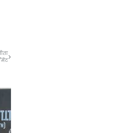
जीता
मेंट