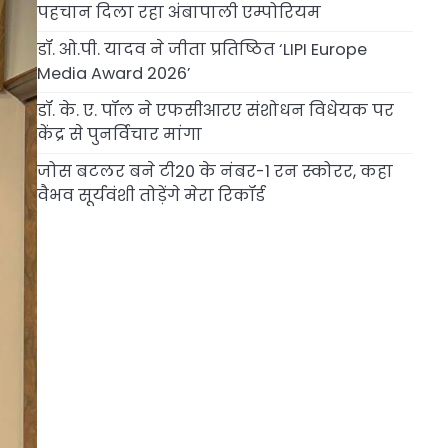
पहचान दिला रहा अंबापाली एम्पोरियम
डॉ. ओ.पी. यादव ने जीता प्रतिष्ठित ‘LIPI Europe
Media Award 2026’
डॉ. के. ए. पॉल ने एफसीआरए संशोधन विधेयक पर
केंद्र से पुनर्विचार मांगा
जोस बटलर बने टी20 के नंबर-1 रन स्कोरर, कहा
वैभव सूर्यवंशी तोड़ेंगे मेरा रिकॉर्ड