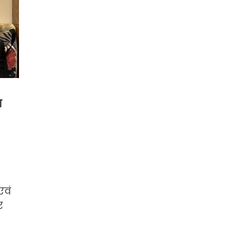
ा
एवं
र