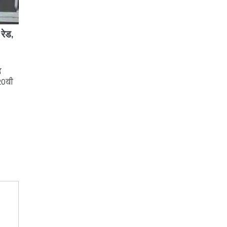
 रेड,
ध
20बी