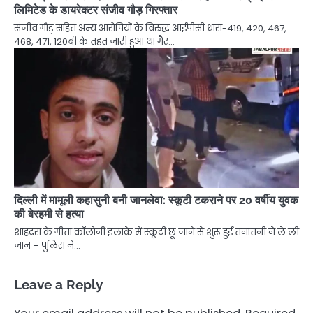
लिमिटेड के डायरेक्टर संजीव गौड़ गिरफ्तार
संजीव गौड़ सहित अन्य आरोपियों के विरुद्ध आईपीसी धारा-419, 420, 467,
468, 471, 120बी के तहत जारी हुआ था गैर…
दिल्ली में मामूली कहासुनी बनी जानलेवा: स्कूटी टकराने पर 20 वर्षीय युवक
की बेरहमी से हत्या
शाहदरा के गीता कॉलोनी इलाके में स्कूटी छू जाने से शुरू हुई तनातनी ने ले ली
जान – पुलिस ने…
Leave a Reply