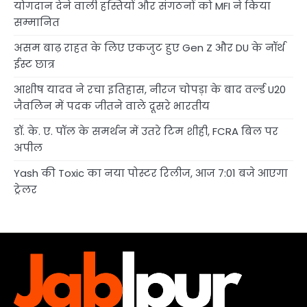
योगदान देने वाली हस्तियों और संगठनों को MFI ने किया
सम्मानित
असम बाढ़ राहत के लिए एकजुट हुए Gen Z और DU के नॉर्थ
ईस्ट छात्र
आशीष यादव ने रचा इतिहास, नीरज चोपड़ा के बाद वर्ल्ड U20
जैवलिन में पदक जीतने वाले दूसरे भारतीय
डॉ. के. ए. पॉल के समर्थन में उतरे टिम शीही, FCRA बिल पर
अपील
Yash की Toxic का नया पोस्टर रिलीज, आज 7:01 बजे आएगा
ट्रेलर