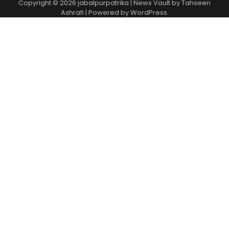
Copyright © 2026
jabalpurpatrika
| News Vault by
Tahseen
Ashrafi
| Powered by
WordPress
.