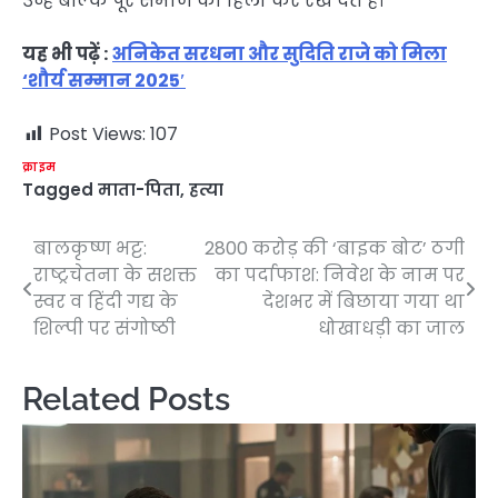
उन्हें बल्कि पूरे समाज को हिला कर रख देते हैं।
यह भी पढ़ें :
अनिकेत सरधना और सुदिति राजे को मिला
‘शौर्य सम्मान 2025′
Post Views:
107
क्राइम
Tagged
माता-पिता
,
हत्या
बालकृष्ण भट्ट:
2800 करोड़ की ‘बाइक बोट’ ठगी
Post
राष्ट्रचेतना के सशक्त
का पर्दाफाश: निवेश के नाम पर
navigation
स्वर व हिंदी गद्य के
देशभर में बिछाया गया था
शिल्पी पर संगोष्ठी
धोखाधड़ी का जाल
Related Posts