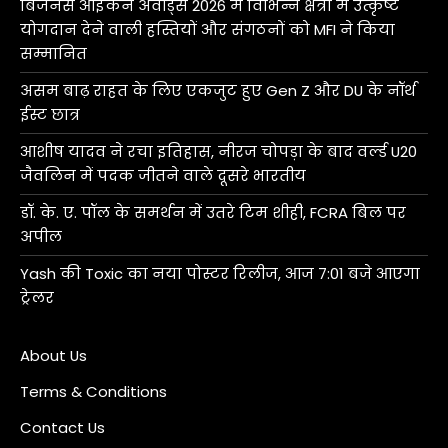
बिजनेस आइकन अवॉर्ड्स 2026 में विभिन्न क्षेत्रों में उत्कृष्ट
योगदान देने वाली हस्तियों और संगठनों को MFI ने किया
सम्मानित
असम बाढ़ राहत के लिए एकजुट हुए Gen Z और DU के नॉर्थ
ईस्ट छात्र
आशीष यादव ने रचा इतिहास, नीरज चोपड़ा के बाद वर्ल्ड U20
जैवलिन में पदक जीतने वाले दूसरे भारतीय
डॉ. के. ए. पॉल के समर्थन में उतरे टिम शीही, FCRA बिल पर
अपील
Yash की Toxic का नया पोस्टर रिलीज, आज 7:01 बजे आएगा
ट्रेलर
About Us
Terms & Conditions
Contact Us