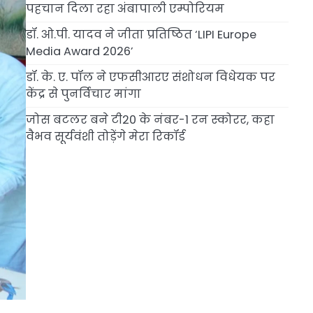
पहचान दिला रहा अंबापाली एम्पोरियम
डॉ. ओ.पी. यादव ने जीता प्रतिष्ठित ‘LIPI Europe
Media Award 2026’
डॉ. के. ए. पॉल ने एफसीआरए संशोधन विधेयक पर
केंद्र से पुनर्विचार मांगा
जोस बटलर बने टी20 के नंबर-1 रन स्कोरर, कहा
वैभव सूर्यवंशी तोड़ेंगे मेरा रिकॉर्ड