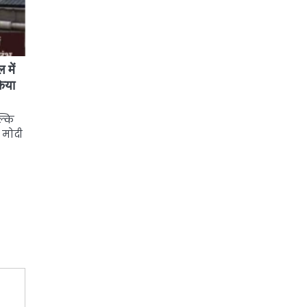
 में
किया
ल्कि
 मोदी