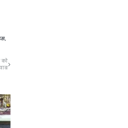
उस
,
ी को
जवाब