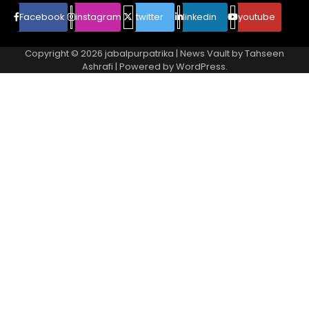
Facebook
instagram
twitter
linkedin
youtube
Copyright © 2026
jabalpurpatrika
| News Vault by
Tahseen
Ashrafi
| Powered by
WordPress
.