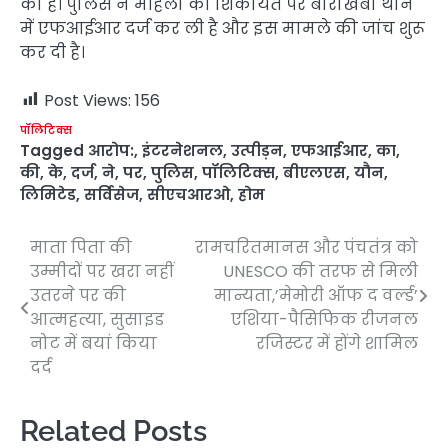
की है। पुलिस ने महिला की शिकायत पर बाराखंबा थाने
में एफआईआर दर्ज कर ली है और इस मामले की जांच शुरू
कर दी है।
Post Views:
156
पॉलिटिक्स
Tagged
आरोप:
,
इंटरनेशनल
,
उत्पीड़न
,
एफआईआर
,
का
,
की
,
के
,
दर्ज
,
ने
,
पर
,
पुलिस
,
पॉलिटिक्स
,
बीएलएस
,
यौन
,
लिमिटेड
,
सर्विसेज
,
सीएचआरओ
,
होम
माता पिता की
रामचरितमानस और पंचतंत्र को
Post
उम्मीदों पर खरा नहीं
UNESCO की तरफ से मिली
navigation
उतरने पर की
मान्यता,’मेमोरी ऑफ द वर्ल्ड’
आत्महत्या, सुसाइड
एशिया-पैसिफिक रीजनल
नोट में बयां किया
रजिस्टर में होंगे शामिल
दर्द
Related Posts