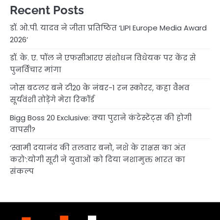
Recent Posts
डॉ. ओ.पी. यादव ने जीता प्रतिष्ठित ‘LIPI Europe Media Award
2026’
डॉ. के. ए. पॉल ने एफसीआरए संशोधन विधेयक पर केंद्र से
पुनर्विचार मांगा
जोस बटलर बने टी20 के नंबर-1 रन स्कोरर, कहा वैभव
सूर्यवंशी तोड़ेंगे मेरा रिकॉर्ड
Bigg Boss 20 Exclusive: क्या पुराने कंटेस्टेंट्स की होगी
वापसी?
‘स्वामी दयानंद की तलवार बनो, नशे के राक्षस का अंत
करो’:योगी सूरी ने युवाओं को दिया नशामुक्त भारत का
संकल्प