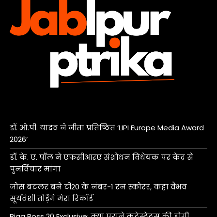
डॉ. ओ.पी. यादव ने जीता प्रतिष्ठित ‘LIPI Europe Media Award
2026’
डॉ. के. ए. पॉल ने एफसीआरए संशोधन विधेयक पर केंद्र से
पुनर्विचार मांगा
जोस बटलर बने टी20 के नंबर-1 रन स्कोरर, कहा वैभव
सूर्यवंशी तोड़ेंगे मेरा रिकॉर्ड
Bigg Boss 20 Exclusive: क्या पुराने कंटेस्टेंट्स की होगी