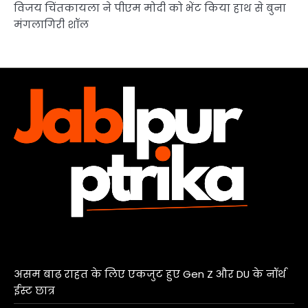
विजय चिंतकायला ने पीएम मोदी को भेंट किया हाथ से बुना
मंगलागिरी शॉल
असम बाढ़ राहत के लिए एकजुट हुए Gen Z और DU के नॉर्थ
ईस्ट छात्र