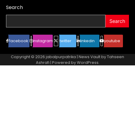
Search
Search
Facebook
instagram
twitter
linkedin
youtube
Copyright © 2026
jabalpurpatrika
| News Vault by
Tahseen
Ashrafi
| Powered by
WordPress
.