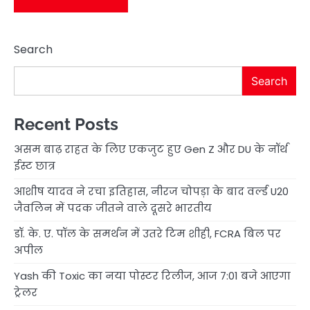
Search
Search
Recent Posts
असम बाढ़ राहत के लिए एकजुट हुए Gen Z और DU के नॉर्थ
ईस्ट छात्र
आशीष यादव ने रचा इतिहास, नीरज चोपड़ा के बाद वर्ल्ड U20
जैवलिन में पदक जीतने वाले दूसरे भारतीय
डॉ. के. ए. पॉल के समर्थन में उतरे टिम शीही, FCRA बिल पर
अपील
Yash की Toxic का नया पोस्टर रिलीज, आज 7:01 बजे आएगा
ट्रेलर