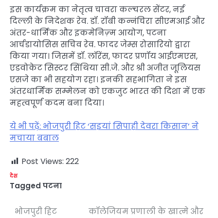
इस कार्यक्रम का नेतृत्व चावरा कल्चरल सेंटर, नई
दिल्ली के निदेशक रेव. डॉ. रॉबी कन्नंचिरा सीएमआई और
अंतर-धार्मिक और इकमेनिज़्म आयोग, पटना
आर्चडायोसिस सचिव रेव. फादर जेम्स रोसारियो द्वारा
किया गया। जिसमें डॉ. लॉरेंस, फादर प्रणॉय आईएमएस,
एडवोकेट सिस्टर सिंथिया सी.जे. और श्री अजीत जूलियस
एसजे का भी सहयोग रहा। इनकी सहभागिता ने इस
अंतरधार्मिक सम्मेलन को एकजुट भारत की दिशा में एक
महत्वपूर्ण कदम बना दिया।
ये भी पढ़ें: भोजपुरी हिट ‘सइयां सिपाही देवरा किसान’ ने
मचाया बबाल
Post Views:
222
देश
Tagged
पटना
भोजपुरी हिट
कॉलेजियम प्रणाली के खात्मे और
Post