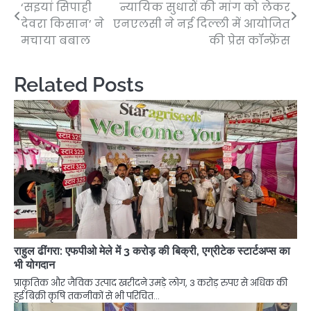
‘सइयां सिपाही
न्यायिक सुधारों की मांग को लेकर
navigation
देवरा किसान’ ने
एनएलसी ने नई दिल्ली में आयोजित
मचाया बबाल
की प्रेस कॉन्फ्रेंस
Related Posts
राहुल ढींगरा: एफपीओ मेले में 3 करोड़ की बिक्री, एग्रीटेक स्टार्टअप्स का
भी योगदान
प्राकृतिक और जैविक उत्पाद खरीदने उमड़े लोग, 3 करोड़ रुपए से अधिक की
हुई बिक्री कृषि तकनीकों से भी परिचित…