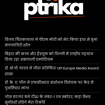
विजय चिंतकायला ने पीएम मोदी को भेंट किया हाथ से बुना
मंगलागिरी शॉल
बिहार की कला और हैंडलूम को दिल्ली में राष्ट्रीय पहचान
दिला रहा अंबापाली एम्पोरियम
डॉ. ओ.पी. यादव ने जीता प्रतिष्ठित ‘LIPI Europe Media Award
2026’
डॉ. के. ए. पॉल ने एफसीआरए संशोधन विधेयक पर केंद्र से
पुनर्विचार मांगा
जोस बटलर बने टी20 के नंबर-1 रन स्कोरर, कहा वैभव
सूर्यवंशी तोड़ेंगे मेरा रिकॉर्ड