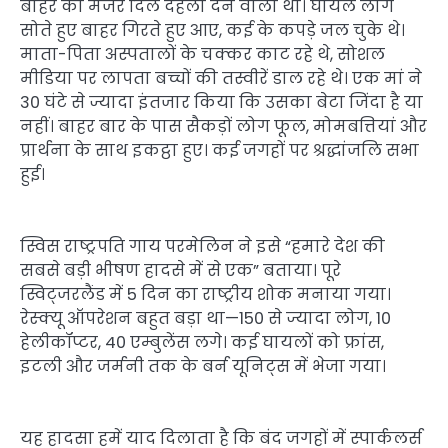
बाहर का मंजर दिल दहला देने वाला था। घायल लोग
सोते हुए बाहर गिरते हुए आए, कई के कपड़े जल चुके थे।
माता-पिता अस्पतालों के चक्कर काट रहे थे, सोशल
मीडिया पर लापता बच्चों की तस्वीरें डाल रहे थे। एक मां ने
30 घंटे से ज्यादा इंतजार किया कि उसका बेटा जिंदा है या
नहीं। बाहर बार के पास सैकड़ों लोग फूल, मोमबत्तियां और
प्रार्थना के साथ इकट्ठा हुए। कई जगहों पर श्रद्धांजलि सभा
हुई।
स्विस राष्ट्रपति गाय परमेलिन ने इसे “हमारे देश की
सबसे बड़ी भीषण हादसे में से एक” बताया। पूरे
स्विट्जरलैंड में 5 दिन का राष्ट्रीय शोक मनाया गया।
रेस्क्यू ऑपरेशन बहुत बड़ा था—150 से ज्यादा लोग, 10
हेलीकॉप्टर, 40 एम्बुलेंस लगे। कई घायलों को फ्रांस,
इटली और जर्मनी तक के बर्न यूनिट्स में भेजा गया।
यह हादसा हमें याद दिलाता है कि बंद जगहों में स्पार्कलर्स