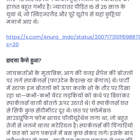
हालत बहुत गंभीर है। ज्यादातर पीड़ित 15 से 25 साल के
युवा थे, जो स्विट्जरलैंड और पूरे यूरोप से यहां छुट्टियां
मनाने आए थे।
https://x.com/Anura_Indo/status/2007173101159887
s=20
हादसा कैसे हुआ?
जांचकर्ताओं के मुताबिक, आग की वजह शैंपेन की बोतलों
पर लगे स्पार्कलर्स (फाउंटेन कैंडल्स या बेंगाल) थे। पार्टी
में स्टाफ इन बोतलों को ऊंचा करके शो के तौर पर दिखा
रहा था—कभी-कभी वेटर लड़कियों को कंधे पर बिठाकर
स्पार्कलर्स वाली बोतलें ऊपर उठाते थे। ये स्पार्कलर्स छत
से सिर्फ कुछ सेंटीमीटर दूर थे। छत पर फ्लेमेबल
साउंडप्रूफिंग फोम शायद पॉलीयूरेथेन लगा था, जो बहुत
तेजी से जलने वाला मटेरियल है। स्पार्कलर्स की चिंगारियों
ने छत को आग पकड़ने में बस कुछ सेकंड लगे। इसके बाद