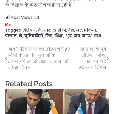
के विशाल कैम्पस में चलाई जा रही है।
Post Views:
211
शिक्षा
Tagged
एशियन
,
के
,
चार
,
दाख़िला
,
देश
,
नए
,
प्रक्रिया
,
प्रोग्राम
,
में
,
यूनिवर्सिटी
,
लिए
,
शिक्षा
,
शुरू
,
सत्र
,
साउथ
,
साथ
आर्या परियोजना का उद्देश्य चुने हुए
महाराष्ट्र के पूर्व
Post
जिलों के ग्रामीण युवाओं को
सीएम मनोहर
navigation
तकनीकी रूप से सक्षम बनाना: डॉ.
जोशी का हार्ट
यू एस गौतम
अटैक से निधन
Related Posts