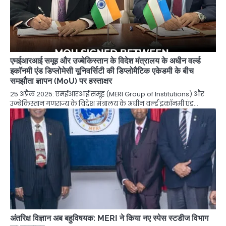
एमईआरआई समूह और उज्बेकिस्तान के विदेश मंत्रालय के अधीन वर्ल्ड
इकॉनमी एंड डिप्लोमेसी यूनिवर्सिटी की डिप्लोमैटिक एकेडमी के बीच
समझौता ज्ञापन (MoU) पर हस्ताक्षर
25 अप्रैल 2025: एमईआरआई समूह (MERI Group of Institutions) और
उज्बेकिस्तान गणराज्य के विदेश मंत्रालय के अधीन वर्ल्ड इकॉनमी एंड…
अंतरिक्ष विज्ञान अब बहुविषयक: MERI ने किया नए स्पेस स्टडीज विभाग