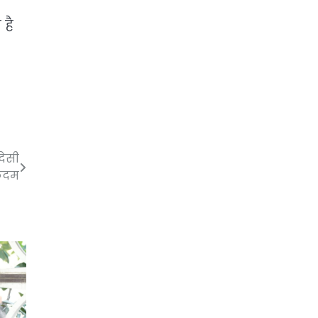
 है
देसी
कदम