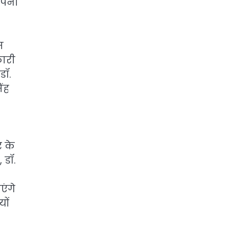
अपनी
स
कारी
डॉ.
ंह
र के
 डॉ.
एंगे
ों