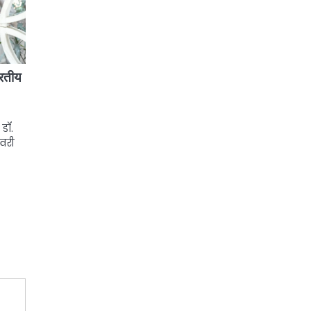
ारतीय
डॉ.
वरी