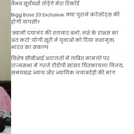
वैभव सूर्यवंशी तोड़ेंगे मेरा रिकॉर्ड
Bigg Boss 20 Exclusive: क्या पुराने कंटेस्टेंट्स की
होगी वापसी?
‘स्वामी दयानंद की तलवार बनो, नशे के राक्षस का
अंत करो’:योगी सूरी ने युवाओं को दिया नशामुक्त
भारत का संकल्प
विशेष सीबीआई अदालतों में लंबित मामलों पर
राज्यसभा में गरजे टीडीपी सांसद चिंतकायला विजय,
समयबद्ध न्याय और न्यायिक जवाबदेही की मांग