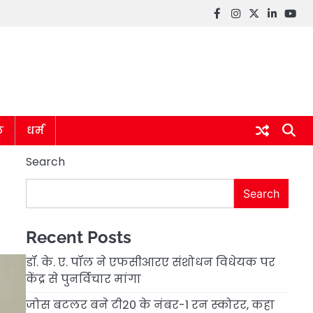
Facebook
instagram
twitter
linkedin
you
ल
धर्म
Search
Search
Recent Posts
डॉ. के. ए. पॉल ने एफसीआरए संशोधन विधेयक पर
केंद्र से पुनर्विचार मांगा
जोस बटलर बने टी20 के नंबर-1 रन स्कोरर, कहा