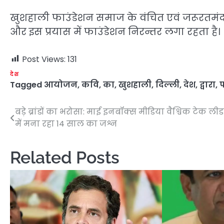
खुशहाली फाउंडेशन समाज के वंचित एवं जरूरतमंद अन
और इस प्रयास में फाउंडेशन निरन्तर लगा रहता है।
Post Views:
131
देश
Tagged
आयोजन
,
कवि
,
का
,
खुशहाली
,
दिल्ली
,
देश
,
द्वारा
,
फ
बड़े ब्रांडों का भरोसा: माई इनबॉक्स मीडिया वैश्विक टेक लीड
Post
में मना रहा 14 साल का जश्न
navigation
Related Posts