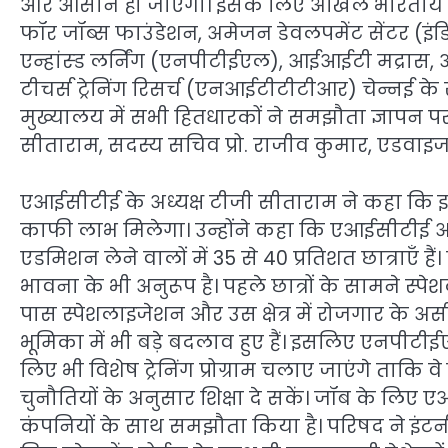
और आसान हो जाएगा। इसके लिए अखिल भारतीय तक
फॉर जॉब्स फाउंडेशन, अमेजन डेवलपमेंट सेंटर (इंडि
एन्हांस्ड लर्निंग (एनपीटीईएल), आईआईटी मद्रास
टीचर्स ट्रेनिंग रिसर्च (एनआईटीटीटीआर) चेन्नई 
मुख्यालय में सभी हितधारकों ने समझौता ज्ञापन प
सीताराम, सदस्य सचिव प्रो. राजीव कुमार, एडवाइज
एआईसीटीई के अध्यक्ष टीजी सीताराम ने कहा कि इ
काफी लाभ मिलेगा। उन्होंने कहा कि एआईसीटीई अप्रूव
एडमिशन लेने वालों में 35 से 40 प्रतिशत छात्रा
भावना के भी अनुरूप है। पहले छात्रों के सामने 
पास स्पेशलाइजेशन और उस क्षेत्र में रोजगार के अ
भूमिका में भी बड़े बदलाव हुए हैं। इसलिए एनपी
लिए भी विशेष ट्रेनिंग प्रोग्राम चलाए जाएंगे ताकि व
चुनौतियों के अनुसार शिक्षा दे सकें। जॉब के लि
कंपनियों के साथ समझौता किया है। परिषद ने इंटर्नश