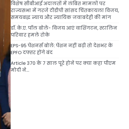
विशेष सीबीआई अदालतों में लंबित मामलों पर
राज्यसभा में गरजे टीडीपी सांसद चिंतकायला विजय,
समयबद्ध न्याय और न्यायिक जवाबदेही की मांग
डॉ. के.ए. पॉल बोले- विजय आएं वाशिंगटन, स्टालिन
परिवार हमले रोके
EPS-95 पेंशनर्स बोले: पेंशन नहीं बढ़ी तो देशभर के
EPFO दफ्तर होंगे बंद
Article 370 के 7 साल पूरे होने पर क्या कहा पीएम
मोदी ने…