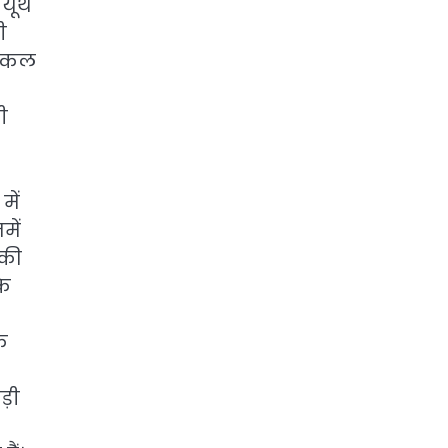
 यूथ
ी
निकल
ी
में
में
 की
के
े
बड़ी