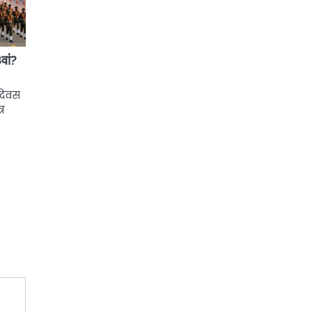
ां?
दिवस
्र