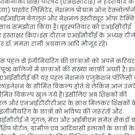
नीकी शिक्षा परिषद (एआईसीटीई) ने हैदराबाद के
या) प्राइवेट लिमिटेड, नेशनल प्रोग्राम ऑन टेक्नोलॉज
, आईआईएम बेंगलुरु और नेशनल इंस्टीट्यूट ऑफ टेक्
के साथ समझौता किया है। बृहस्पतिवार को एआईसीटीई
र हस्ताक्षर किए। इस दौरान एआईसीटीई के अध्यक्ष टीज
र डॉ. ममता रानी अग्रवाल आदि मौजूद रहे।
स पहल से इंजीनियरिंग की छात्राओं को अपने करियर 
्ड कॉलेजों में छात्राओं की संख्या काफी अच्छी है। इन
एँ हैं। एआईसीटीई की यह पहल नेशनल एजुकेशन पॉलिसी
स्पेशलाइजेशन के सीमित विकल्प होते थे लेकिन आज उन
सीमित विकल्प खुल गये हैं। इसीलिए अब शिक्षकों की
टीईएल और एनआईटीटीटीआर के साथ मिलकर शिक्षकों क
े इंजीनीयरिंग के छात्रों को भविष्य की जरूरतों और
ए एआईसीटीई ने गूगल, मेटा और आईबीएम समेत सैकड़ों 
िप पोर्टल, ग्रामीण एवं आदिवासी इलाकों के छात्रों के