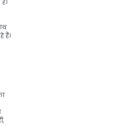
ैं।
नाथ
 हैं।
.
का
ा
ं,