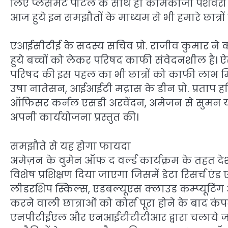
लिए प्लेसमेंट पोर्टल के साथ ही कामकाजी पेशेवरों
आज हुये इन समझौतों के माध्यम से भी हमारे छात्रों
एआईसीटीई के सदस्य सचिव प्रो. राजीव कुमार ने 
हुये बच्चों को लेकर परिषद काफी संवेदनशील है। ऐसे 
परिषद की इस पहल का भी छात्रों को काफी लाभ 
उषा नातेसन, आईआईटी मद्रास के डीन प्रो. प्रताप 
ऑफिसर कर्नल एसडी अरवेंदन, अमेजन से सुमन याद
अपनी कार्ययोजना प्रस्तुत की।
समझौते से यह होगा फायदा
अमेज़न के वुमेन ऑफ द वर्ल्ड कार्यक्रम के तहत देश
विशेष प्रशिक्षण दिया जाएगा जिसमें डेटा रिसर्च एं
लीडरशिप स्किल्स, एडबल्यूएस क्लाउड कम्प्यूटि
करने वाली छात्राओं को कोर्स पूरा होने के बाद कंपन
एनपीटीईएल और एनआईटीटीटीआर द्वारा चलाये जाने व