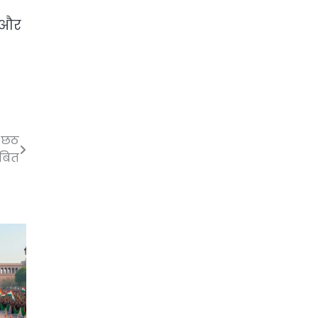
ा और
न छठ
ाबित