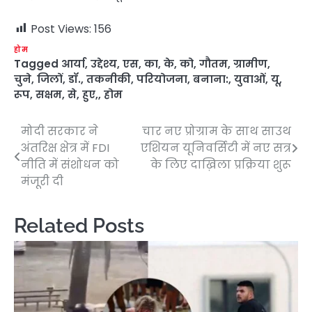
Post Views:
156
होम
Tagged
आर्या
,
उद्देश्य
,
एस
,
का
,
के
,
को
,
गौतम
,
ग्रामीण
,
चुने
,
जिलों
,
डॉ.
,
तकनीकी
,
परियोजना
,
बनाना:
,
युवाओं
,
यू
,
रूप
,
सक्षम
,
से
,
हुए,
,
होम
मोदी सरकार ने
चार नए प्रोग्राम के साथ साउथ
Post
अंतरिक्ष क्षेत्र में FDI
एशियन यूनिवर्सिटी में नए सत्र
navigation
नीति में संशोधन को
के लिए दाख़िला प्रक्रिया शुरू
मंजूरी दी
Related Posts