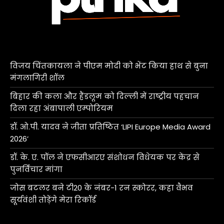
विजय चिंतकायला ने पीएम मोदी को भेंट किया हाथ से बुना
मंगलागिरी शॉल
बिहार की कला और हैंडलूम को दिल्ली में राष्ट्रीय पहचान
दिला रहा अंबापाली एम्पोरियम
डॉ. ओ.पी. यादव ने जीता प्रतिष्ठित ‘LIPI Europe Media Award
2026’
डॉ. के. ए. पॉल ने एफसीआरए संशोधन विधेयक पर केंद्र से
पुनर्विचार मांगा
जोस बटलर बने टी20 के नंबर-1 रन स्कोरर, कहा वैभव
सूर्यवंशी तोड़ेंगे मेरा रिकॉर्ड